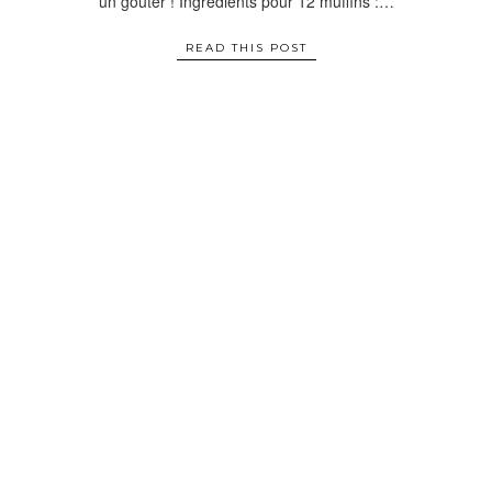
un gouter ! Ingrédients pour 12 muffins :…
READ THIS POST