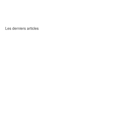
Regardez la dernière
video
Les derniers articles