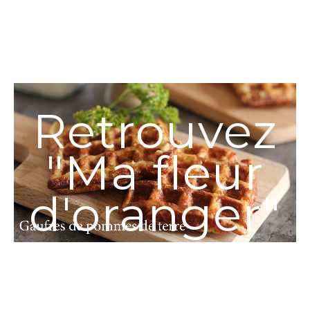
Retrouvez
"Ma fleur
d'oranger"
sur
YouTube