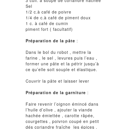
3 cuil. à soupe de coriandre hachée
Sel
1/2 c.à café de poivre
1/4 de c.à café de piment doux
1 c. à café de cumin
piment fort ( facultatif)
Préparation de la pâte
:
Dans le bol du robot , mettre la
farine , le sel , levures puis l’eau ,
former une pâte et la pétrir jusqu’à
ce qu’elle soit souple et élastique.
Couvrir la pâte et laisser lever
Préparation de la garniture
:
Faire revenir l’oignon émincé dans
l’huile d’olive , ajouter la viande
hachée émiettée , carotte râpée,
courgettes , poivron coupé en petit
dés coriandre fraîche les épices .