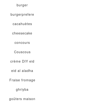
burger
burgerprefere
cacahuètes
cheesecake
concours
Couscous
crème
DIY
eid
eid al aladha
Fraise
fromage
ghriyba
goûters maison