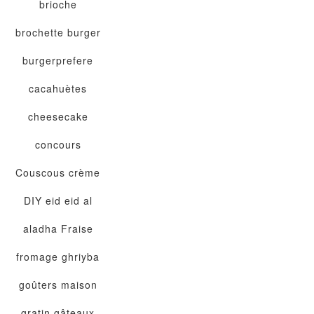
brioche
brochette
burger
burgerprefere
cacahuètes
cheesecake
concours
Couscous
crème
DIY
eid
eid al
aladha
Fraise
fromage
ghriyba
goûters maison
gratin
gâteaux