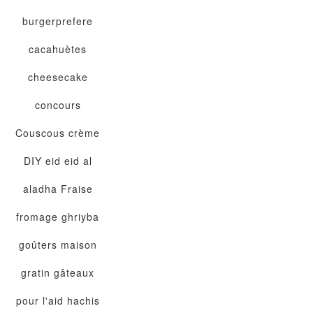
burgerprefere
cacahuètes
cheesecake
concours
Couscous
crème
DIY
eid
eid al
aladha
Fraise
fromage
ghriyba
goûters maison
gratin
gâteaux
pour l'aid
hachis