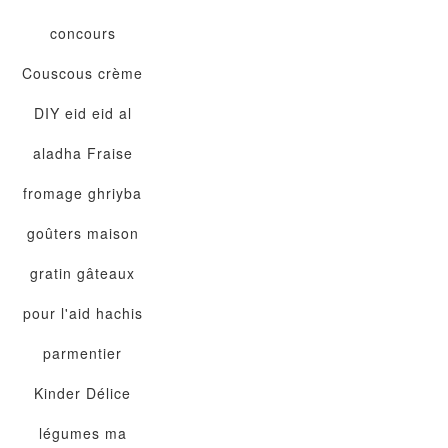
concours
Couscous
crème
DIY
eid
eid al
aladha
Fraise
fromage
ghriyba
goûters maison
gratin
gâteaux
pour l'aid
hachis
parmentier
Kinder Délice
légumes
ma