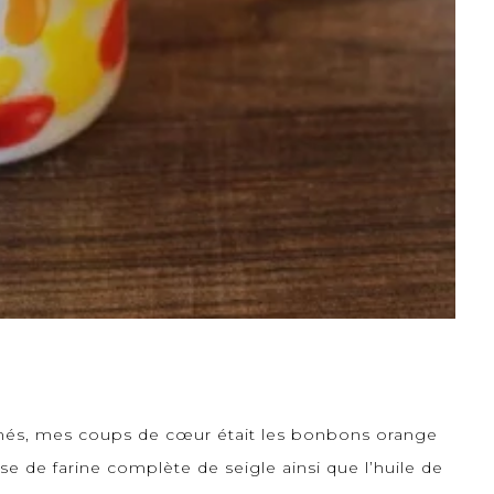
finés, mes coups de cœur était les bonbons orange
se de farine complète de seigle ainsi que l’huile de