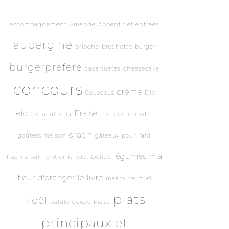
accompagnement
Amande
Appéritif et entrées
aubergine
brioche
brochette
burger
burgerprefere
cacahuètes
cheesecake
concours
crème
Couscous
DIY
eid
Fraise
eid al aladha
fromage
ghriyba
gratin
goûters maison
gâteaux pour l'aid
légumes
ma
hachis parmentier
Kinder Délice
fleur d'oranger le livre
makroute
miel
plats
Noêl
patate douce
Pizza
principaux et