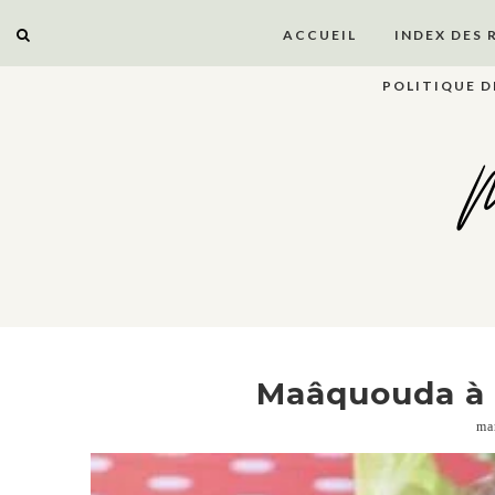
ACCUEIL
INDEX DES 
POLITIQUE D
M
Maâquouda à 
ma