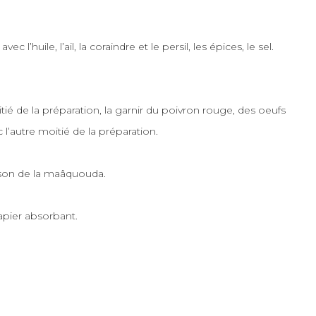
c l’huile, l’ail, la coraindre et le persil, les épices, le sel.
tié
de la préparation, la garnir du poivron rouge, des oeufs
c l’autre
moitié
de la préparation.
sson de la
maâquouda
.
papier absorbant.