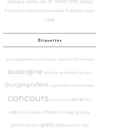
Zastava Arms AK 47 ZPAP M70 Wood
Furniture
dans
Limonades fraîches pour
l’été
Étiquettes
accompagnement
Amande
Appéritif et entrées
aubergine
brioche
brochette
burger
burgerprefere
cacahuètes
cheesecake
concours
crème
Couscous
DIY
eid
Fraise
eid al aladha
fromage
ghriyba
gratin
goûters maison
gâteaux pour l'aid