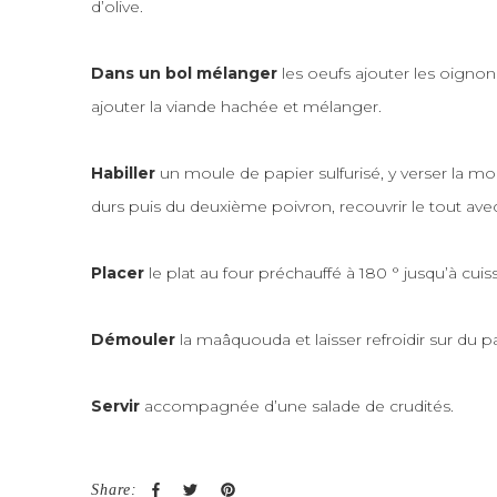
d’olive.
Dans un bol mélanger
les oeufs ajouter les oignon ave
ajouter la viande hachée et mélanger.
Habiller
un moule de papier
sulfurisé
, y verser la
moi
durs puis du deuxième
poivron
, recouvrir le tout ave
Placer
le plat au four préchauffé à 180 ° jusqu’à cui
Démouler
la
maâquouda
et laisser refroidir sur du 
Servir
accompagnée d’une salade de crudités.
Share: