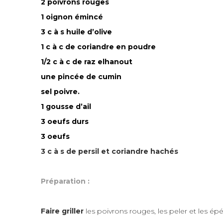
2 poivrons rouges
1 oignon émincé
3 c à s huile d’olive
1 c à c de coriandre en poudre
1/2 c à c de raz
el
hanout
une pincée de cumin
sel poivre.
1 gousse d’ail
3 oeufs durs
3 oeufs
3 c à s de persil et coriandre hachés
Préparation :
Faire griller
les poivrons rouges, les peler et les épé