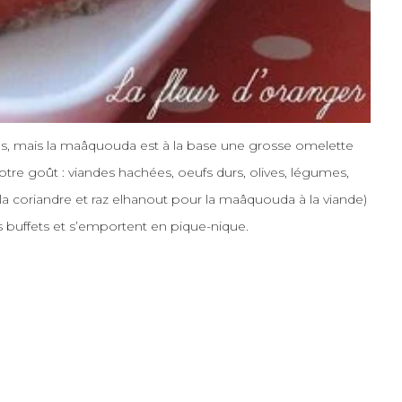
es, mais la
maâquouda
est à la base une grosse omelette
otre goût : viandes hachées, oeufs durs, olives, légumes,
la coriandre et raz
el
hanout
pour la
maâquouda
à la viande)
es buffets et s’emportent en pique-nique.