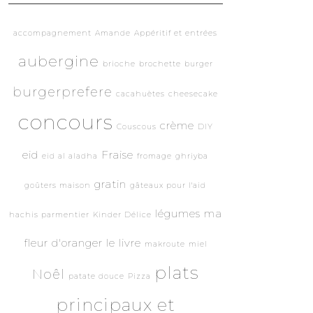
accompagnement
Amande
Appéritif et entrées
aubergine
brioche
brochette
burger
burgerprefere
cacahuètes
cheesecake
concours
crème
Couscous
DIY
eid
Fraise
eid al aladha
fromage
ghriyba
gratin
goûters maison
gâteaux pour l'aid
légumes
ma
hachis parmentier
Kinder Délice
fleur d'oranger le livre
makroute
miel
plats
Noêl
patate douce
Pizza
principaux et