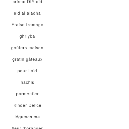
crème
DIY
eid
eid al aladha
Fraise
fromage
ghriyba
goûters maison
gratin
gâteaux
pour l'aid
hachis
parmentier
Kinder Délice
légumes
ma
fleur d'oranger