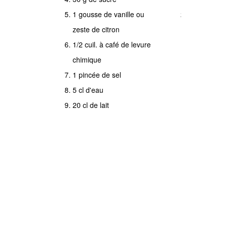
1 gousse de vanille ou
dans
zeste de citron
un
1/2 cuil. à café de levure
saladier,
chimique
tamisez
1 pincée de sel
la
5 cl d'eau
farine
20 cl de lait
et
la
levure
chimique,
creusez
-
la
en