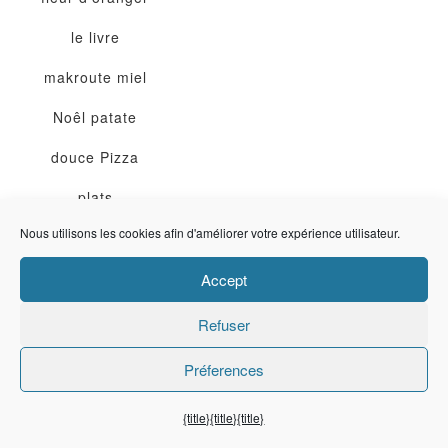
le livre
makroute
miel
Noêl
patate
douce
Pizza
plats
Nous utilisons les cookies afin d'améliorer votre expérience utilisateur.
principaux et
accompagnements
Accept
poisson &
Refuser
fruits de mer
Préferences
Pomme de
{title}
{title}
{title}
terre
poulet