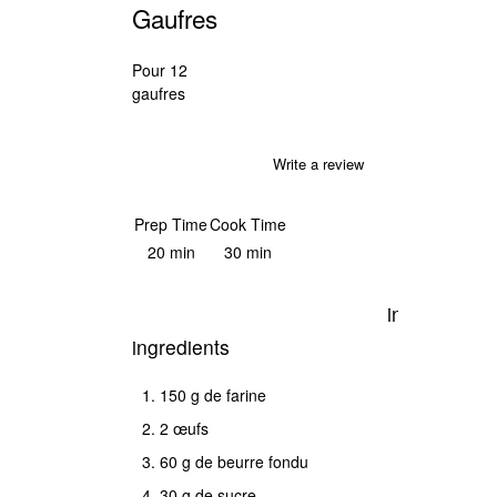
Gaufres
Pour 12
gaufres
Write a review
Save Recipe
Print
Prep Time
Cook Time
20 min
30 min
instructions
ingredients
Faites
150 g de farine
tièdirle
2 œufs
lait
60 g de beurre fondu
avec
30 g de sucre
l'eau.