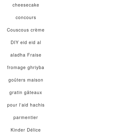
cheesecake
concours
Couscous
crème
DIY
eid
eid al
aladha
Fraise
fromage
ghriyba
goûters maison
gratin
gâteaux
pour l'aid
hachis
parmentier
Kinder Délice