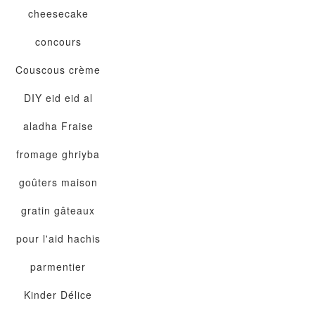
cheesecake
concours
Couscous
crème
DIY
eid
eid al
aladha
Fraise
fromage
ghriyba
goûters maison
gratin
gâteaux
pour l'aid
hachis
parmentier
Kinder Délice