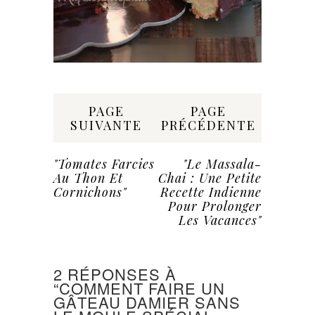
Share:
PAGE
PAGE
SUIVANTE
PRÉCÉDENTE
"Tomates Farcies
"Le Massala-
Au Thon Et
Chai : Une Petite
Cornichons"
Recette Indienne
Pour Prolonger
Les Vacances"
2 RÉPONSES À
“COMMENT FAIRE UN
GÂTEAU DAMIER SANS