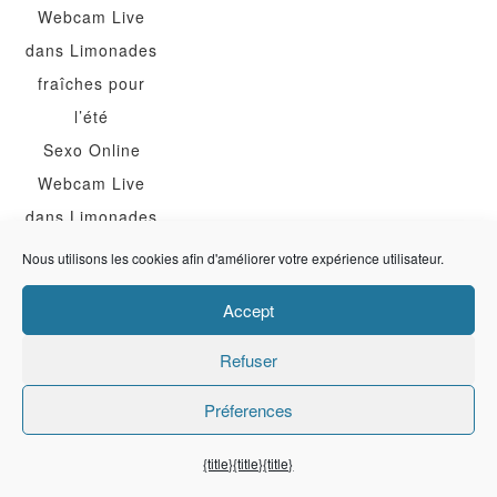
Webcam Live
dans
Limonades
fraîches pour
l’été
Sexo Online
Webcam Live
dans
Limonades
fraîches pour
Nous utilisons les cookies afin d'améliorer votre expérience utilisateur.
l’été
Accept
Sexo Online
Webcam Live
Refuser
dans
Limonades
Préferences
fraîches pour
l’été
{title}
{title}
{title}
Sexo Online