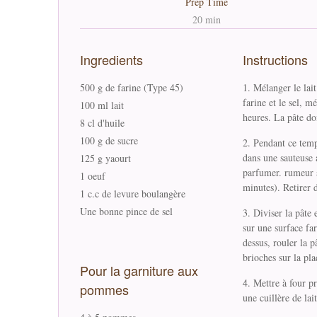
Prep Time
20 min
Ingredients
Instructions
500 g de farine (Type 45)
Mélanger le lait 
farine et le sel, m
100 ml lait
heures. La pâte do
8 cl d'huile
100 g de sucre
Pendant ce temp
dans une sauteuse 
125 g yaourt
parfumer. rumeur s
1 oeuf
minutes). Retirer d
1 c.c de levure boulangère
Une bonne pince de sel
Diviser la pâte 
sur une surface fa
dessus, rouler la 
brioches sur la pla
Pour la garniture aux
Mettre à four p
pommes
une cuillère de lai