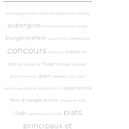
accompagnement
Amande
Appéritif et entrées
aubergine
brioche
brochette
burger
burgerprefere
cacahuètes
cheesecake
concours
crème
Couscous
DIY
eid
Fraise
eid al aladha
fromage
ghriyba
gratin
goûters maison
gâteaux pour l'aid
légumes
ma
hachis parmentier
Kinder Délice
fleur d'oranger le livre
makroute
miel
plats
Noêl
patate douce
Pizza
principaux et