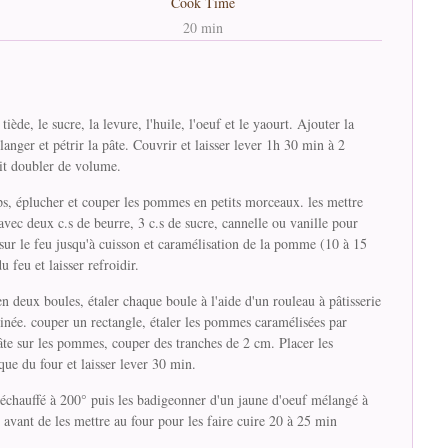
Cook Time
20 min
tiède, le sucre, la levure, l'huile, l'oeuf et le yaourt. Ajouter la
élanger et pétrir la pâte. Couvrir et laisser lever 1h 30 min à 2
it doubler de volume.
s, éplucher et couper les pommes en petits morceaux. les mettre
avec deux c.s de beurre, 3 c.s de sucre, cannelle ou vanille pour
ur le feu jusqu'à cuisson et caramélisation de la pomme (10 à 15
u feu et laisser refroidir.
en deux boules, étaler chaque boule à l'aide d'un rouleau à pâtisserie
rinée. couper un rectangle, étaler les pommes caramélisées par
pâte sur les pommes, couper des tranches de 2 cm. Placer les
que du four et laisser lever 30 min.
réchauffé à 200° puis les badigeonner d'un jaune d'oeuf mélangé à
t avant de les mettre au four pour les faire cuire 20 à 25 min