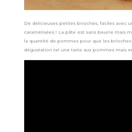
De délicieuses petites brioches, faciles av
caramélisées ! La pâte est sans beurre mais mo
la quantité de pommes pour que les brioches so
dégustation tel une tarte aux pommes mais en