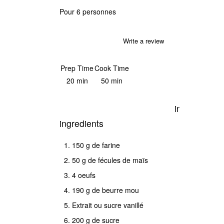
Pour 6 personnes
Write a review
Save Recipe
Print
Prep Time
Cook Time
20 min
50 min
instructions
ingredients
Séparer
150 g de farine
les
50 g de fécules de maïs
jaunes
4 oeufs
d'oeufs
190 g de beurre mou
des
Extrait ou sucre vanillé
blancs.
200 g de sucre
Travailler