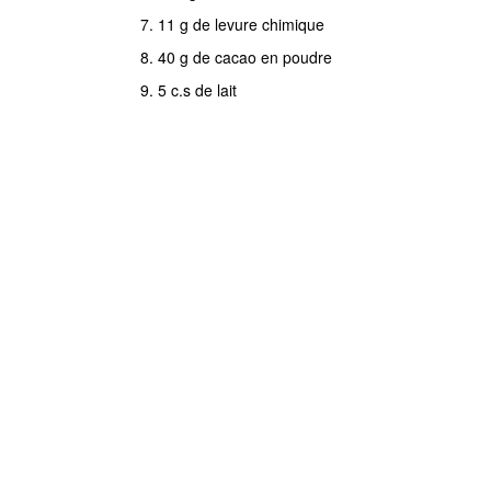
11 g de levure chimique
le
40 g de cacao en poudre
beurre
5 c.s de lait
en
pommade
avec
100
g
de
sucre
jusqu'à
ce
qu'il
soit
crémeux,
ajouter