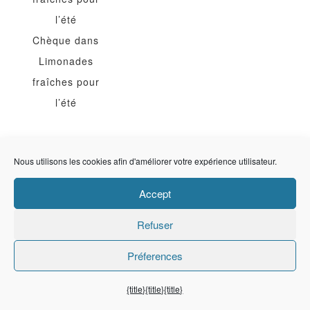
l’été
Chèque
dans
Limonades
fraîches pour
l’été
Nous utilisons les cookies afin d'améliorer votre expérience utilisateur.
Étiquettes
Accept
accompagnement
Refuser
Amande
Préferences
Appéritif et
{title}
{title}
{title}
entrées