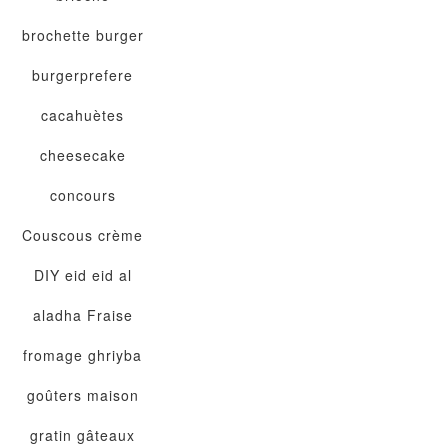
brochette
burger
burgerprefere
cacahuètes
cheesecake
concours
Couscous
crème
DIY
eid
eid al
aladha
Fraise
fromage
ghriyba
goûters maison
gratin
gâteaux