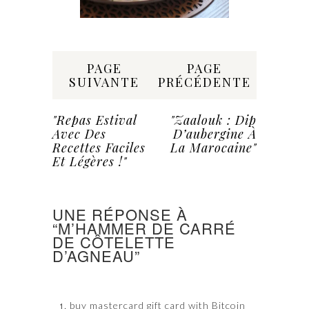
Share:
PAGE
PAGE
SUIVANTE
PRÉCÉDENTE
"Repas Estival
"Zaalouk : Dip
Avec Des
D’aubergine À
Recettes Faciles
La Marocaine"
Et Légères !"
UNE RÉPONSE À
“M’HAMMER DE CARRÉ
DE CÔTELETTE
D’AGNEAU”
buy mastercard gift card with Bitcoin