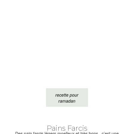
recette pour
ramadan
Pains Farcis
Des pain farcis légers moelleux et très bons , c’est une