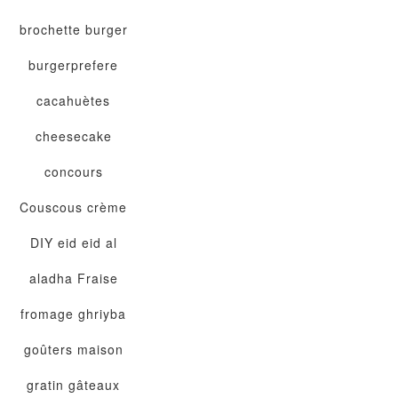
brochette
burger
burgerprefere
cacahuètes
cheesecake
concours
Couscous
crème
DIY
eid
eid al
aladha
Fraise
fromage
ghriyba
goûters maison
gratin
gâteaux