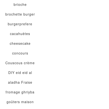
brioche
brochette
burger
burgerprefere
cacahuètes
cheesecake
concours
Couscous
crème
DIY
eid
eid al
aladha
Fraise
fromage
ghriyba
goûters maison