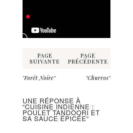
Share:
PAGE
PAGE
SUIVANTE
PRÉCÉDENTE
"Forêt Noire"
"Churros"
UNE RÉPONSE À
“CUISINE INDIENNE :
POULET TANDOORI ET
SA SAUCE ÉPICÉE”