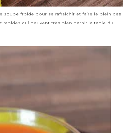
soupe froide pour se rafraichir et faire le plein des
et rapides qui peuvent très bien garnir la table du