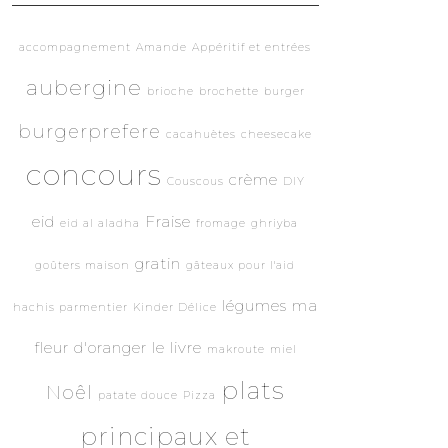
accompagnement
Amande
Appéritif et entrées
aubergine
brioche
brochette
burger
burgerprefere
cacahuètes
cheesecake
concours
crème
Couscous
DIY
eid
Fraise
eid al aladha
fromage
ghriyba
gratin
goûters maison
gâteaux pour l'aid
légumes
ma
hachis parmentier
Kinder Délice
fleur d'oranger le livre
makroute
miel
plats
Noêl
patate douce
Pizza
principaux et