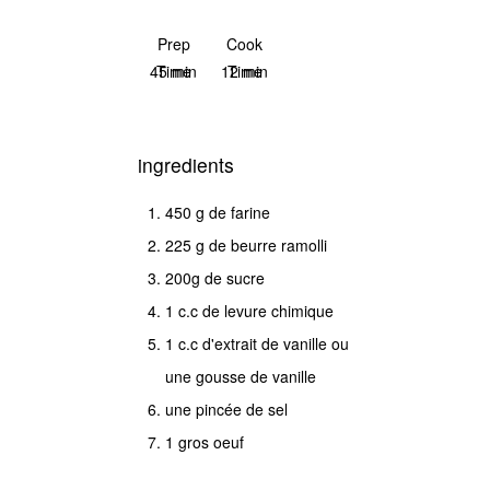
Save Recipe
Print
Prep
Cook
45 min
Time
12 min
Time
instructions
ingredients
Tamisez
450 g de farine
la
225 g de beurre ramolli
farine
200g de sucre
avec
1 c.c de levure chimique
la
1 c.c d'extrait de vanille ou
levure
une gousse de vanille
et
une pincée de sel
laissez
1 gros oeuf
de
côté,