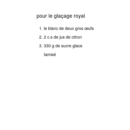
dans
un
pour le glaçage royal
bol
le blanc de deux gros œufs
fouetez
2 c.s de jus de citron
l'oeuf
330 g de sucre glace
avec
tamisé
la
vanille.
Mettez
le
beurre
bien
ramolli
dans
la