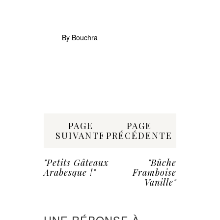
hermétiqu
By Bouchra
Share:
PAGE
PAGE
SUIVANTE
PRÉCÉDENTE
"Petits Gâteaux
"Bûche
Arabesque !"
Framboise
Vanille"
UNE RÉPONSE À