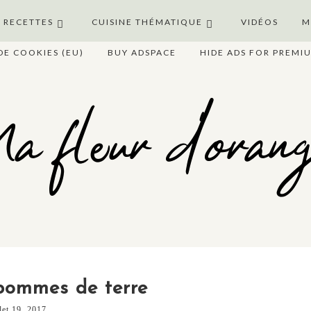
S RECETTES
CUISINE THÉMATIQUE
VIDÉOS
M
DE COOKIES (EU)
BUY ADSPACE
HIDE ADS FOR PREMI
 fleur d'oran
pommes de terre
llet 19, 2017