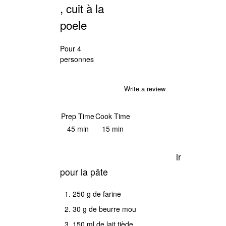
, cuit à la
poele
Pour 4
personnes
Write a review
Save Recipe
Print
Prep Time
Cook Time
45 min
15 min
instructions
pour la pâte
Dans
250 g de farine
un
30 g de beurre mou
récipients,
150 ml de lait tiède
mettre