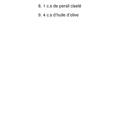
1 c.s de persil ciselé
et
4 c.s d’huile d’olive
la
pétrir
jusqu’à
ce
qu’elle
soit
homogène.
La
couvrir
et
la
laisser
lever