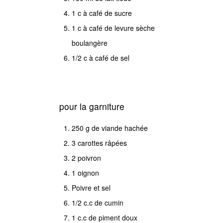
1 c à café de sucre
tout
1 c à café de levure sèche
les
boulangère
ingrédients
1/2 c à café de sel
,
farine,
sucre,
levure,
pour la garniture
beurre
250 g de viande hachée
,sel
3 carottes râpées
et
2 poivron
lait
1 oignon
tiède.
Poivre et sel
Ramasser
1/2 c.c de cumin
la
1 c.c de piment doux
pâte