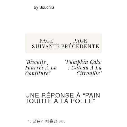
By Bouchra
Share:
PAGE
PAGE
SUIVANTE
PRÉCÉDENTE
"Biscuits
"Pumpkin Cake
Fourrés À La
: Gâteau À La
Confiture"
Citrouille"
UNE RÉPONSE À “PAIN
TOURTE À LA POELE”
골든리치홀덤
dit :