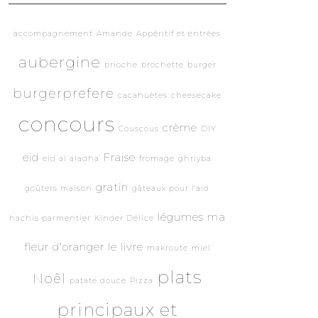
accompagnement
Amande
Appéritif et entrées
aubergine
brioche
brochette
burger
burgerprefere
cacahuètes
cheesecake
concours
crème
Couscous
DIY
eid
Fraise
eid al aladha
fromage
ghriyba
gratin
goûters maison
gâteaux pour l'aid
légumes
ma
hachis parmentier
Kinder Délice
fleur d'oranger le livre
makroute
miel
plats
Noêl
patate douce
Pizza
principaux et