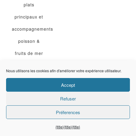
plats
principaux et
accompagnements
poisson &
fruits de mer
Pomme de
Nous utilisons les cookies afin d'améliorer votre expérience utilisateur.
terre
poulet
Accept
recette de
Refuser
cuisine
recette
Préferences
rapide
recettes
ramadan
{title}
{title}
{title}