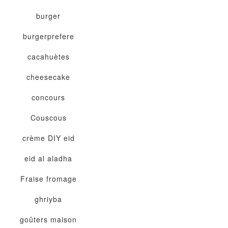
burger
burgerprefere
cacahuètes
cheesecake
concours
Couscous
crème
DIY
eid
eid al aladha
Fraise
fromage
ghriyba
goûters maison