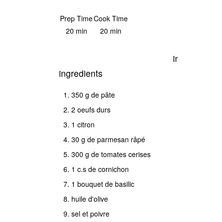
Save Recipe
Print
Prep Time
Cook Time
20 min
20 min
instructions
ingredients
Cuire
350 g de pâte
les
2 oeufs durs
pâtes
1 citron
à
30 g de parmesan râpé
l'eau
300 g de tomates cerises
bouillante
1 c.s de cornichon
salée
1 bouquet de basilic
en
huile d'olive
respectant
sel et poivre
le