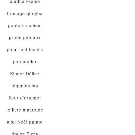
aladha
Fraise
fromage
ghriyba
goûters maison
gratin
gâteaux
pour l'aid
hachis
parmentier
Kinder Délice
légumes
ma
fleur d'oranger
le livre
makroute
miel
Noêl
patate
douce
Pizza