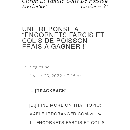
Citron Et Vanille
Colis De Poisson
Meringué"
Luximer ?"
UNE RÉPONSE À
“ENCORNETS FARCIS ET
COLIS DE POISSON
FRAIS À GAGNER !”
blog-ezine
dit :
février 23, 2022 à 7:15 pm
… [TRACKBACK]
[…] FIND MORE ON THAT TOPIC:
MAFLEURDORANGER.COM/2015-
11-ENCORNETS-FARCIS-ET-COLIS-