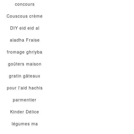
concours
Couscous
crème
DIY
eid
eid al
aladha
Fraise
fromage
ghriyba
goûters maison
gratin
gâteaux
pour l'aid
hachis
parmentier
Kinder Délice
légumes
ma