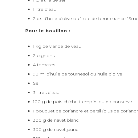
1 c. à thé de sel
1 litre d’eau
2 c.s d’huile d’olive ou 1 c. c de beurre rance “Sm
Pour le bouillon :
1 kg de viande de veau
2 oignons
4 tomates
90 ml d’huile de tournesol ou huile d’olive
Sel
3 litres d’eau
100 g de pois chiche trempés ou en conserve
1 bouquet de coriandre et persil (plus de coriandr
300 g de navet blanc
300 g de navet jaune