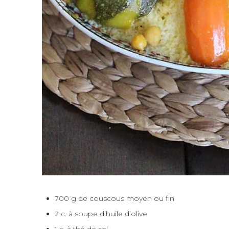
700 g de couscous moyen ou fin
2 c. à soupe d’huile d’olive