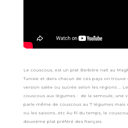
Le couscous, est un plat Berbère nait au Magh
Tunisie et dans chacun de ces pays on trouve d
version salée ou sucrée selon les régions … L
couscous aux légumes : de la semoule, une v
parle même de couscous au 7 légumes mais o
ou les saisons…etc Au fil du temps, le cousco
deuxième plat préféré des français.