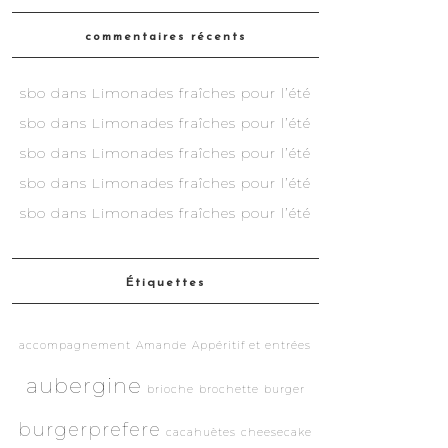
commentaires récents
sbo
dans
Limonades fraîches pour l’été
sbo
dans
Limonades fraîches pour l’été
sbo
dans
Limonades fraîches pour l’été
sbo
dans
Limonades fraîches pour l’été
sbo
dans
Limonades fraîches pour l’été
Étiquettes
accompagnement
Amande
Appéritif et entrées
aubergine
brioche
brochette
burger
burgerprefere
cacahuètes
cheesecake