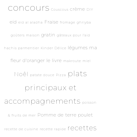
concours
crème
Couscous
DIY
eid
Fraise
eid al aladha
fromage
ghriyba
gratin
goûters maison
gâteaux pour l'aid
légumes
ma
hachis parmentier
Kinder Délice
fleur d'oranger le livre
makroute
miel
plats
Noêl
patate douce
Pizza
principaux et
accompagnements
poisson
Pomme de terre
poulet
& fruits de mer
recettes
recette de cuisine
recette rapide