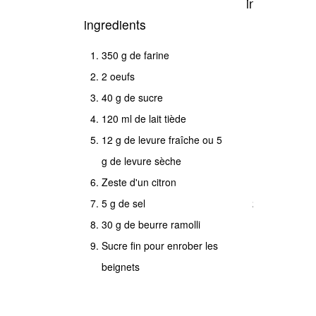
instructions
ingredients
Faire
350 g de farine
diluer
2 oeufs
la
40 g de sucre
levure
120 ml de lait tiède
dans
12 g de levure fraîche ou 5
du
g de levure sèche
lait
Zeste d'un citron
tiède.
5 g de sel
Dans
30 g de beurre ramolli
la
Sucre fin pour enrober les
cuve
beignets
du
robot,
mettre