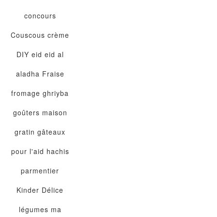
concours
Couscous
crème
DIY
eid
eid al
aladha
Fraise
fromage
ghriyba
goûters maison
gratin
gâteaux
pour l'aid
hachis
parmentier
Kinder Délice
légumes
ma