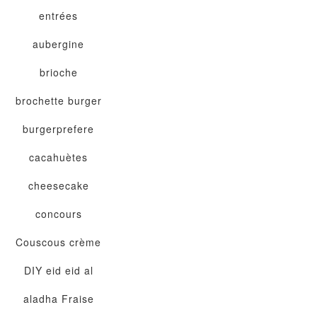
entrées
aubergine
brioche
brochette
burger
burgerprefere
cacahuètes
cheesecake
concours
Couscous
crème
DIY
eid
eid al
aladha
Fraise