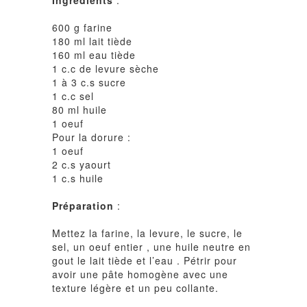
Ingrédients
:
600 g farine
180 ml lait tiède
160 ml eau tiède
1 c.c de levure sèche
1 à 3 c.s sucre
1 c.c sel
80 ml huile
1 oeuf
Pour la dorure :
1 oeuf
2 c.s yaourt
1 c.s huile
Préparation
:
Mettez la farine, la levure, le sucre, le
sel, un oeuf entier , une huile neutre en
gout le lait tiède et l’eau . Pétrir pour
avoir une pâte homogène avec une
texture légère et un peu collante.