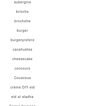
aubergine
brioche
brochette
burger
burgerprefere
cacahuètes
cheesecake
concours
Couscous
crème
DIY
eid
eid al aladha
Fraise
fromage