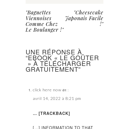
"Baguettes
"Cheesecake
Viennoises
Japonais Facile
Comme Chez
!"
Le Boulanger !"
UNE RÉPONSE À
“EBOOK « LE GOÛTER
» À TÉLÉCHARGER
GRATUITEMENT”
click here now
dit :
avril 14, 2022 à 8:21 pm
… [TRACKBACK]
[…] INFORMATION TO THAT