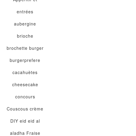
entrées
aubergine
brioche
brochette
burger
burgerprefere
cacahuètes
cheesecake
concours
Couscous
crème
DIY
eid
eid al
aladha
Fraise