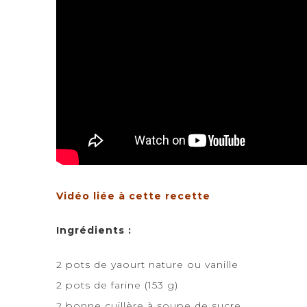
Vidéo liée à cette recette
Ingrédients :
2 pots de yaourt nature ou vanille
2 pots de farine (153 g)
2 bonne cuillère à soupe de sucre