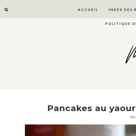
ACCUEIL
INDEX DES 
POLITIQUE D
M
Pancakes au yaourt
fév