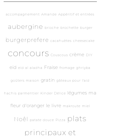
accompagnement
Amande
Appéritif et entrées
aubergine
brioche
brochette
burger
burgerprefere
cacahuètes
cheesecake
concours
crème
Couscous
DIY
eid
Fraise
eid al aladha
fromage
ghriyba
gratin
goûters maison
gâteaux pour l'aid
légumes
ma
hachis parmentier
Kinder Délice
fleur d'oranger le livre
makroute
miel
plats
Noêl
patate douce
Pizza
principaux et