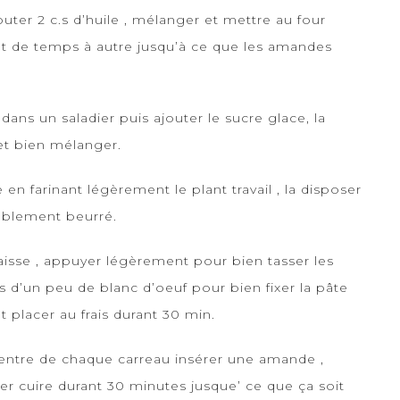
uter 2 c.s d’huile , mélanger et mettre au four
ant de temps à autre jusqu’à ce que les amandes
ans un saladier puis ajouter le sucre glace, la
 et bien mélanger.
 en farinant légèrement le plant travail , la disposer
ablement beurré.
sse , appuyer légèrement pour bien tasser les
d’un peu de blanc d’oeuf pour bien fixer la pâte
et placer au frais durant 30 min.
 centre de chaque carreau insérer une amande ,
er cuire durant 30 minutes jusque’ ce que ça soit