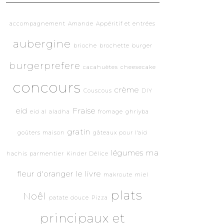
accompagnement
Amande
Appéritif et entrées
aubergine
brioche
brochette
burger
burgerprefere
cacahuètes
cheesecake
concours
crème
Couscous
DIY
eid
Fraise
eid al aladha
fromage
ghriyba
gratin
goûters maison
gâteaux pour l'aid
légumes
ma
hachis parmentier
Kinder Délice
fleur d'oranger le livre
makroute
miel
plats
Noêl
patate douce
Pizza
principaux et