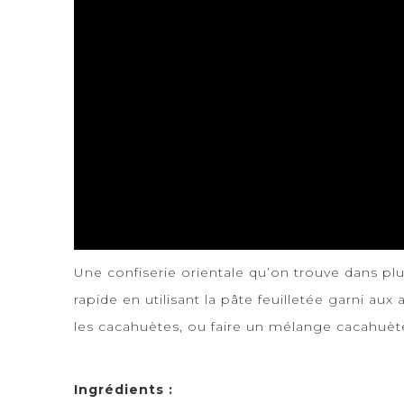
Une confiserie orientale qu’on trouve dans plu
rapide en utilisant la pâte feuilletée garni a
les cacahuètes, ou faire un mélange cacahuè
Ingrédients :