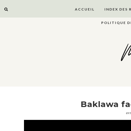
ACCUEIL
INDEX DES 
POLITIQUE D
M
Baklawa fac
av