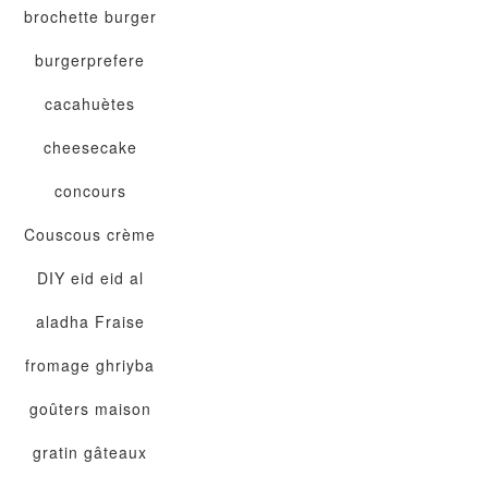
brochette
burger
burgerprefere
cacahuètes
cheesecake
concours
Couscous
crème
DIY
eid
eid al
aladha
Fraise
fromage
ghriyba
goûters maison
gratin
gâteaux