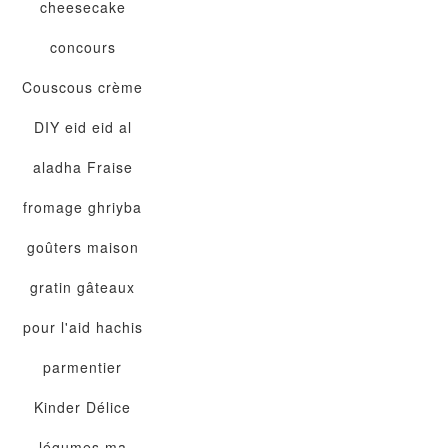
cheesecake
concours
Couscous
crème
DIY
eid
eid al
aladha
Fraise
fromage
ghriyba
goûters maison
gratin
gâteaux
pour l'aid
hachis
parmentier
Kinder Délice
légumes
ma