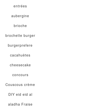
entrées
aubergine
brioche
brochette
burger
burgerprefere
cacahuètes
cheesecake
concours
Couscous
crème
DIY
eid
eid al
aladha
Fraise