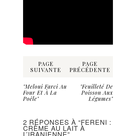
Share:
PAGE
PAGE
SUIVANTE
PRÉCÉDENTE
"Meloui Farci Au
"Feuilleté De
Four Et À La
Poisson Aux
Poêle"
Légumes"
2 RÉPONSES À “FERENI :
CRÈME AU LAIT À
L’IRANIENNE”