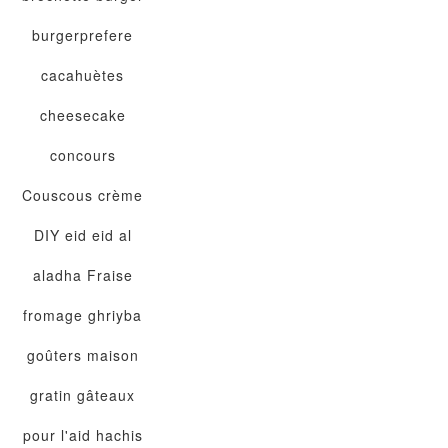
burgerprefere
cacahuètes
cheesecake
concours
Couscous
crème
DIY
eid
eid al
aladha
Fraise
fromage
ghriyba
goûters maison
gratin
gâteaux
pour l'aid
hachis