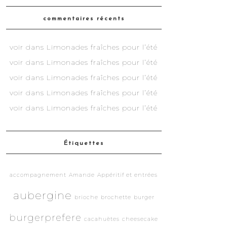
commentaires récents
voir
dans
Limonades fraîches pour l’été
voir
dans
Limonades fraîches pour l’été
voir
dans
Limonades fraîches pour l’été
voir
dans
Limonades fraîches pour l’été
voir
dans
Limonades fraîches pour l’été
Étiquettes
accompagnement
Amande
Appéritif et entrées
aubergine
brioche
brochette
burger
burgerprefere
cacahuètes
cheesecake