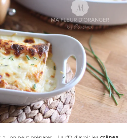
x
qu’on peut préparer ! Il suffit d’avoir les
crêpes