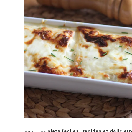
Parmi les
plats faciles
,
rapides et délicieu