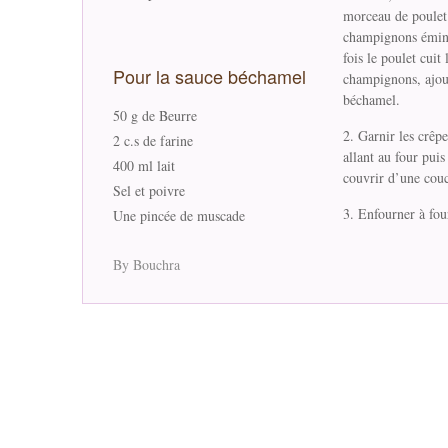
morceau de poulet 
champignons émincé
fois le poulet cuit
Pour la sauce béchamel
champignons, ajout
béchamel.
50 g de Beurre
Garnir les crêp
2 c.s de farine
allant au four pui
400 ml lait
couvrir d’une couc
Sel et poivre
Enfourner à four
Une pincée de muscade
By Bouchra