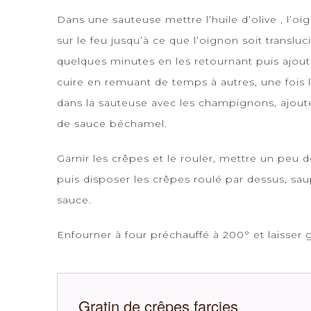
Dans une sauteuse mettre l’huile d’olive , l’oig
sur le feu jusqu’à ce que l’oignon soit transluc
quelques minutes en les retournant puis ajou
cuire en remuant de temps à autres, une fois le
dans la sauteuse avec les champignons, ajoute
de sauce béchamel.
Garnir les crêpes et le rouler, mettre un peu 
puis disposer les crêpes roulé par dessus, s
sauce.
Enfourner à four préchauffé à 200° et laisser gr
Gratin de crêpes farcies