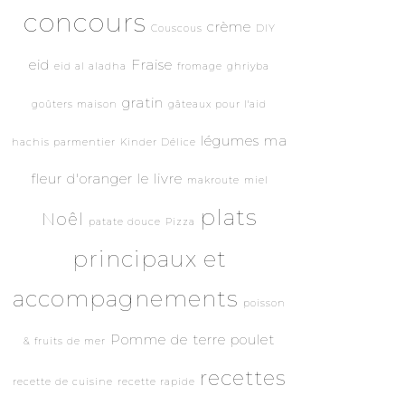
concours
crème
Couscous
DIY
eid
Fraise
eid al aladha
fromage
ghriyba
gratin
goûters maison
gâteaux pour l'aid
légumes
ma
hachis parmentier
Kinder Délice
fleur d'oranger le livre
makroute
miel
plats
Noêl
patate douce
Pizza
principaux et
accompagnements
poisson
Pomme de terre
poulet
& fruits de mer
recettes
recette de cuisine
recette rapide