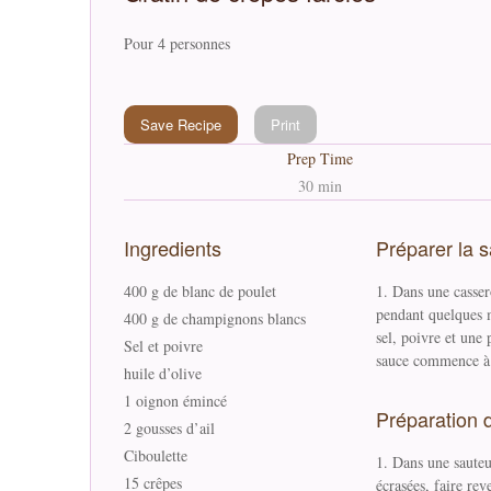
Pour 4 personnes
Save Recipe
Print
Prep Time
30 min
Ingredients
Préparer la 
400 g de blanc de poulet
Dans une cassero
pendant quelques m
400 g de champignons blancs
sel, poivre et une
Sel et poivre
sauce commence à s
huile d’olive
1 oignon émincé
Préparation d
2 gousses d’ail
Ciboulette
Dans une sauteus
15 crêpes
écrasées, faire rev